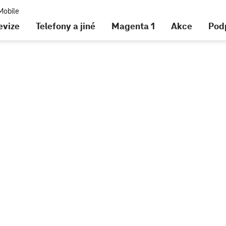
evize
Telefony a jiné
Magenta 1
Akce
Pod