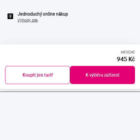
Jednoduchý online nákup
Výhody zde
MĚSÍČNĚ
945 Kč
Koupit jen tarif
K výběru zařízení
SLUŽBY A PRODUKTY
RYCHLÁ POMOC