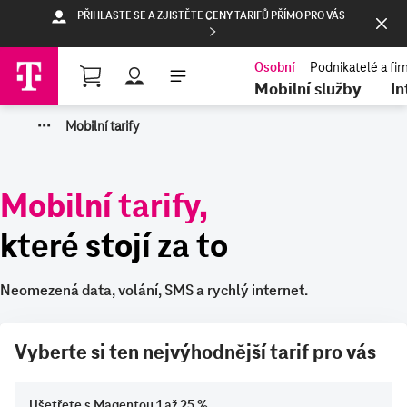
PŘIHLASTE SE A ZJISTĚTE CENY TARIFŮ PŘÍMO PRO VÁS
Nákupní košík
Mobilní služby
In
·
·
·
Mobilní tarify
Mobilní tarify,
které stojí za to
Neomezená data, volání, SMS a rychlý internet.
Vyberte si ten nejvýhodnější tarif pro vás
Ušetřete s Magentou 1 až 25 %