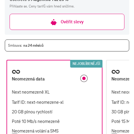
Přihlaste se. Ceny tarifů vám hned snížíme.
Ověřit slevy
Smlouva
na 24 měsíců
T
NEJOBLÍBENĚJŠÍ
Neomezená data
Neomezená
Next neomezeně XL
Next neome
Tarif ID: next-neomezene-xl
Tarif ID: n
20 GB
plnou rychlostí
30 GB
plnou
Poté
10 Mb/s
neomezeně
Poté
15 Mb/
Neomezená
volání a SMS
Neomezená