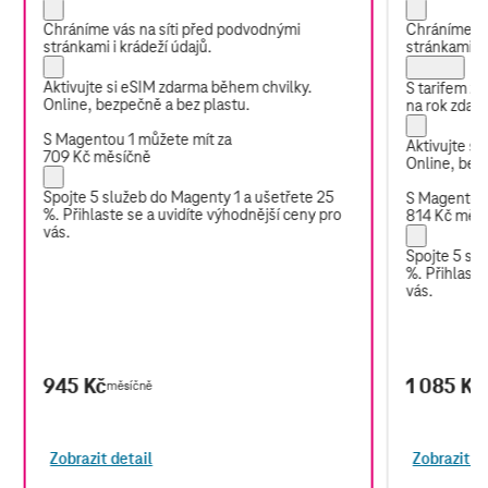
Chráníme vás na síti před podvodnými
Chráníme vá
stránkami i krádeží údajů.
stránkami i 
Aktivujte si eSIM zdarma během chvilky.
S tarifem z
Online, bezpečně a bez plastu.
na rok zdar
S Magentou 1 můžete mít za
Aktivujte s
709 Kč měsíčně
Online, bez
Spojte 5 služeb do Magenty 1 a ušetřete 25
S Magentou 
%.
Přihlaste se
a uvidíte výhodnější ceny pro
814 Kč měs
vás.
Spojte 5 sl
%.
Přihlaste
vás.
945 Kč
1 085 Kč
měsíčně
Zobrazit detail
Zobrazit de