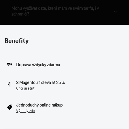
Mohu využívat data, která mám ve svém tarifu, i v
zahraničí?
Benefity
Doprava vždycky zdarma
S Magentou 1 sleva až 25 %
Chci ušetřit
Jednoduchý online nákup
Výhody zde