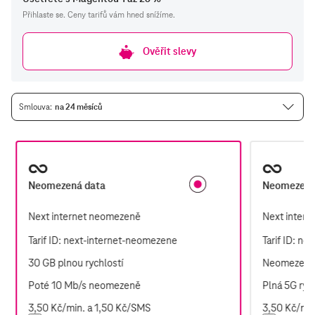
Přihlaste se. Ceny tarifů vám hned snížíme.
Ověřit slevy
Smlouva
na 24 měsíců
T
Neomezená data
Neomezená
Next internet neomezeně
Next inter
Tarif ID: next-internet-neomezene
Tarif ID: n
30 GB
plnou rychlostí
Neomezená
Poté
10 Mb/s
neomezeně
Plná 5G ryc
3,50 Kč/min. a 1,50 Kč/SMS
3,50 Kč/min