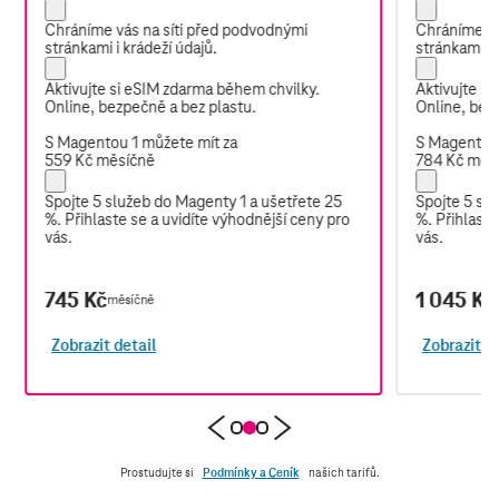
Chráníme vás na síti před podvodnými
Chráníme vá
stránkami i krádeží údajů.
stránkami i 
Aktivujte si eSIM zdarma během chvilky.
Aktivujte s
Online, bezpečně a bez plastu.
Online, bez
S Magentou 1 můžete mít za
S Magentou 
559 Kč měsíčně
784 Kč měs
Spojte 5 služeb do Magenty 1 a ušetřete 25
Spojte 5 sl
%.
Přihlaste se
a uvidíte výhodnější ceny pro
%.
Přihlaste
vás.
vás.
745 Kč
1 045 Kč
měsíčně
Zobrazit detail
Zobrazit de
Prostudujte si
Podmínky a Ceník
našich tarifů.