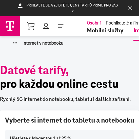
PŘIHLASTE SE A ZJISTĚTE CENY TARIFŮ PŘÍMO PRO VÁS
Nákupní košík
Mobilní služby
In
·
·
·
Internet v notebooku
Datové tarify,
pro každou online cestu
Rychlý 5G internet do notebooku, tabletu i dalších zařízení.
Vyberte si internet do tabletu a notebooku
Ušetřete s Magentou 1 až 25 %