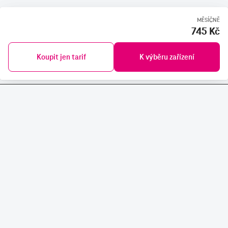
MĚSÍČNĚ
745 Kč
Koupit jen tarif
K výběru zařízení
SLUŽBY A PRODUKTY
RYCHLÁ POMOC
NÁSTROJE
STÁHNĚTE SI NAŠI APLIKACI