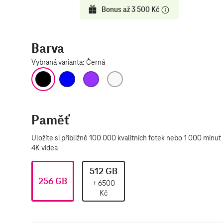
Bonus až 3 500 Kč
Barva
Vybraná varianta
:
Černá
Černá
Modrá
Fialová
Bílá
Paměť
512 GB
256 GB
+
6500
Kč