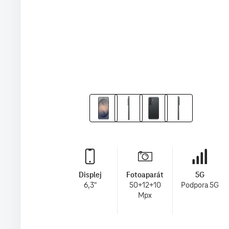
Displej
Fotoaparát
5G
6,3"
50+12+10
Podpora 5G
Mpx