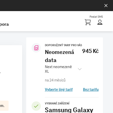
Poslat SMS
Nákupn
pora
DOPORUČENÝ TARIF PRO VÁS
945 Kč
Neomezená
data
Next neomezeně
y
XL
Vyberte jiný tarif
Bez tarifu
VYBRANÉ ZAŘÍZENÍ
em.
Samsung Galaxy