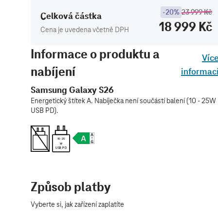
-20%
23 999 Kč
Celková částka
18 999 Kč
Cena je uvedena včetně DPH
Informace o produktu a
Víc
nabíjení
informac
Samsung Galaxy S26
Energetický štítek A. Nabíječka není součástí balení (10 - 25W
USB PD).
10 - 25
W
USB PD
Způsob platby
Vyberte si, jak zařízení zaplatíte