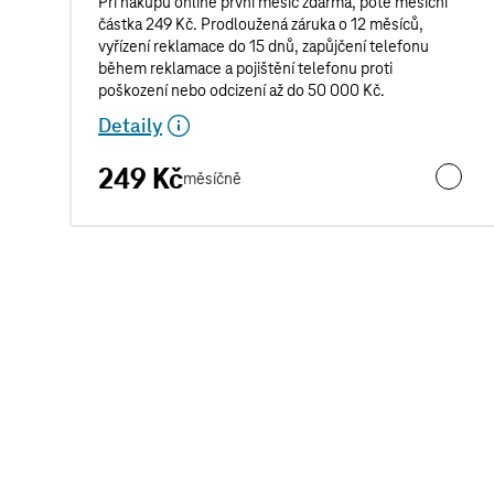
Pří nákupu online první měsíc zdarma, poté měsíční
částka 249 Kč. Prodloužená záruka o 12 měsíců,
vyřízení reklamace do 15 dnů, zapůjčení telefonu
během reklamace a pojištění telefonu proti
poškození nebo odcizení až do 50 000 Kč.
Detaily
249 Kč
měsíčně
Pro Jist