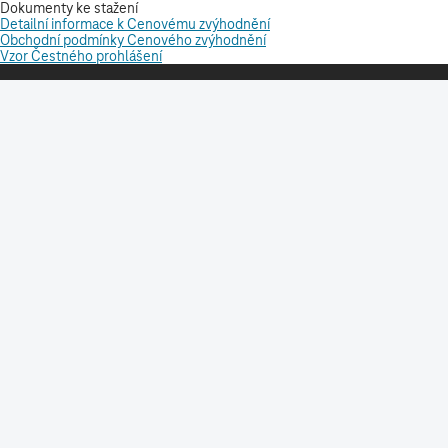
SLUŽBY A PRODUKTY
RYCHLÁ POMOC
NÁSTROJE
STÁHNĚTE SI NAŠI APLIKACI
SLEDUJTE NÁS NA SOCIÁLNÍCH SÍTÍCH