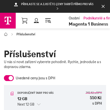
PŘIHLASTE SE A ZJISTĚTE CENY TARIFŮ PŘÍMO PRO VÁS
Nákupní košík
Magenta 1 Business
Příslušenství
T-Mobile
Příslušenství
U nás si nové zařízení vyberete pohodlně. Rychle, jednoduše a s
dopravou zdarma.
Uvedené ceny jsou s DPH
745 Kč
s DPH
DOPORUČENÝ TARIF PRO VÁS
550 Kč
12 GB
s DPH
Next 12 GB