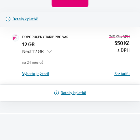
Detaily k platbě
745 Kč
s DPH
DOPORUČENÝ TARIF PRO VÁS
550 Kč
12 GB
s DPH
Next 12 GB
Vyberte jiný tarif
Bez tarifu
Detaily k platbě
SLUŽBY A PRODUKTY