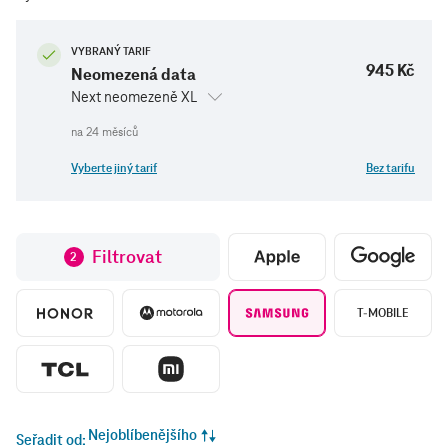
VYBRANÝ TARIF
945 Kč
Neomezená data
Next neomezeně XL
Vyberte jiný tarif
Bez tarifu
Filtrovat
2
T-MOBILE
Nejoblíbenějšího
Seřadit od