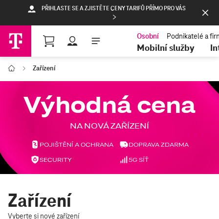
PŘIHLASTE SE A ZJISTĚTE CENY TARIFŮ PŘÍMO PRO VÁS
Nákupní košík
Mobilní služby
In
Zařízení
T-Mobile
Zařízení
Vyberte si nové zařízení