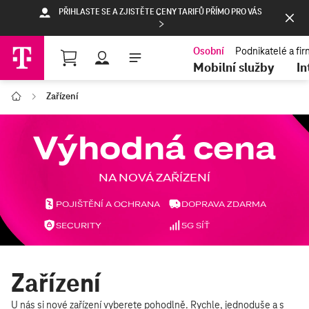
PŘIHLASTE SE A ZJISTĚTE CENY TARIFŮ PŘÍMO PRO VÁS
Nákupní košík
Mobilní služby
In
Zařízení
T-Mobile
Zařízení
U nás si nové zařízení vyberete pohodlně. Rychle, jednoduše a s