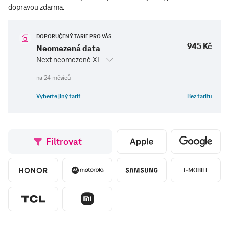
dopravou zdarma.
DOPORUČENÝ TARIF PRO VÁS
945 Kč
Neomezená data
Next neomezeně XL
Vyberte jiný tarif
Bez tarifu
Filtrovat
T-MOBILE