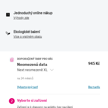
Jednoduchý online nákup
Výhody zde
Ekologické balení
Více o vratném obalu
DOPORUČENÝ TARIF PRO VÁS
945 Kč
Neomezená data
Next neomezeně XL
Vyberte jiný tarif
Bez tarifu
Vyberte si zařízení
2
Zařízení je k dispozici na splátky bez navýšení