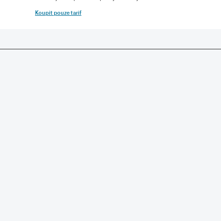
Koupit pouze tarif
SLUŽBY A PRODUKTY
RYCHLÁ POMOC
NÁSTROJE
STÁHNĚTE SI NAŠI APLIKACI
SLEDUJTE NÁS NA SOCIÁLNÍCH SÍTÍCH