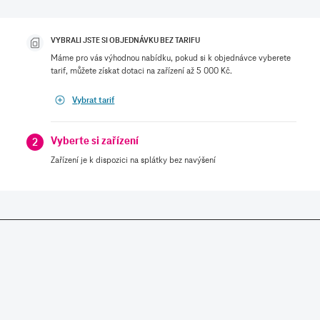
VYBRALI JSTE SI OBJEDNÁVKU BEZ TARIFU
Máme pro vás výhodnou nabídku, pokud si k objednávce vyberete
tarif, můžete získat dotaci na zařízení až 5 000 Kč.
Vybrat tarif
Vyberte si zařízení
2
Zařízení je k dispozici na splátky bez navýšení
SLUŽBY A PRODUKTY
RYCHLÁ POMOC