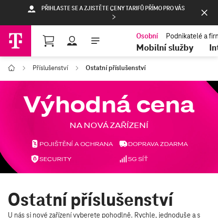
PŘIHLASTE SE A ZJISTĚTE CENY TARIFŮ PŘÍMO PRO VÁS
Nákupní košík
Mobilní služby
In
Příslušenství
Ostatní příslušenství
T-Mobile
Ostatní příslušenství
U nás si nové zařízení vyberete pohodlně. Rychle, jednoduše a s