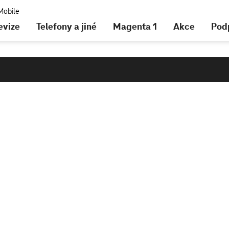
evize
Telefony a jiné
Magenta 1
Akce
Pod