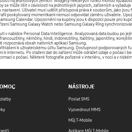
POMOC
NÁSTROJE
platby
Poslat SMS
vky
Vyzvednout MMS
Můj T-Mobile
aničí
Aplikace Můj T-Mobile