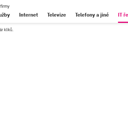
lužby
Internet
Televize
Telefony a jiné
IT ř