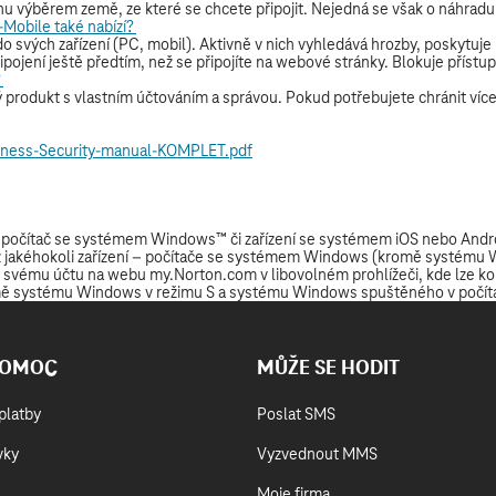
POMOC
MŮŽE SE HODIT
platby
Poslat SMS
vky
Vyzvednout MMS
Moje firma